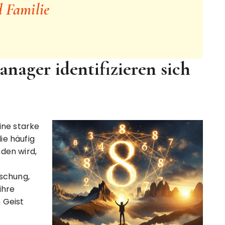
 Familie
nager identifizieren sich
ine starke
die häufig
den wird,
aschung,
ihre
 Geist