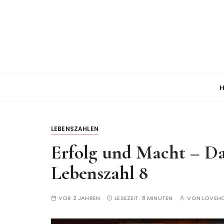
Z
u
m
I
n
h
a
H
l
t
s
LEBENSZAHLEN
p
r
Erfolg und Macht – Da
i
Lebenszahl 8
n
g
e
VOR 2 JAHREN
LESEZEIT:
8 MINUTEN
VON
LOVEH
n