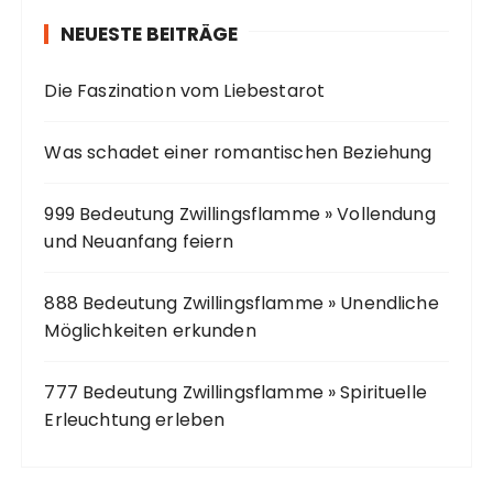
n
NEUESTE BEITRÄGE
a
c
Die Faszination vom Liebestarot
h
:
Was schadet einer romantischen Beziehung
999 Bedeutung Zwillingsflamme » Vollendung
und Neuanfang feiern
888 Bedeutung Zwillingsflamme » Unendliche
Möglichkeiten erkunden
777 Bedeutung Zwillingsflamme » Spirituelle
Erleuchtung erleben