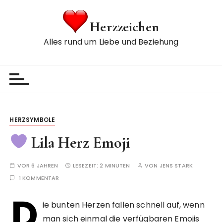
Z
u
Herzzeichen
m
Alles rund um Liebe und Beziehung
I
n
h
a
l
t
s
HERZSYMBOLE
p
Lila Herz Emoji
r
i
n
VOR 6 JAHREN
LESEZEIT:
2 MINUTEN
VON
JENS STARK
g
1 KOMMENTAR
e
D
n
ie bunten Herzen fallen schnell auf, wenn
man sich einmal die verfügbaren Emojis