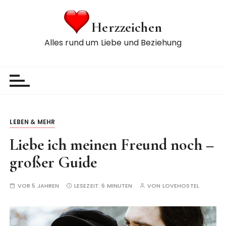
Z
u
Herzzeichen
m
Alles rund um Liebe und Beziehung
I
n
h
a
l
t
s
LEBEN & MEHR
p
Liebe ich meinen Freund noch –
r
i
großer Guide
n
g
VOR 5 JAHREN
LESEZEIT:
6 MINUTEN
VON
LOVEHOSTEL
e
n