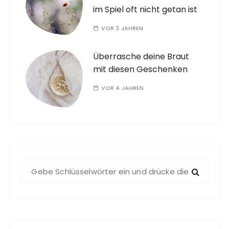
im Spiel oft nicht getan ist
VOR 3 JAHREN
Überrasche deine Braut
mit diesen Geschenken
VOR 4 JAHREN
S
u
c
h
e