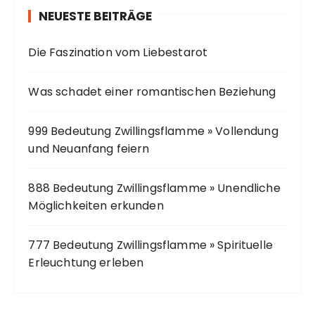
n
NEUESTE BEITRÄGE
a
c
Die Faszination vom Liebestarot
h
:
Was schadet einer romantischen Beziehung
999 Bedeutung Zwillingsflamme » Vollendung
und Neuanfang feiern
888 Bedeutung Zwillingsflamme » Unendliche
Möglichkeiten erkunden
777 Bedeutung Zwillingsflamme » Spirituelle
Erleuchtung erleben