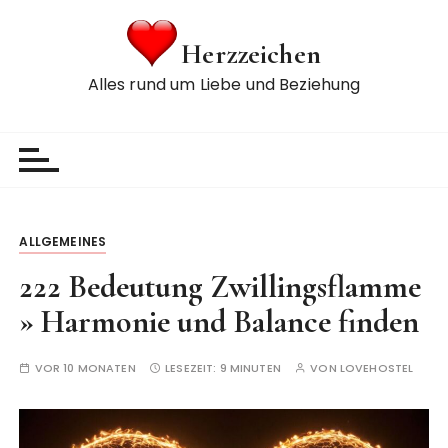
Z
u
Herzzeichen
m
Alles rund um Liebe und Beziehung
I
n
h
a
l
t
s
ALLGEMEINES
p
222 Bedeutung Zwillingsflamme
r
i
» Harmonie und Balance finden
n
g
VOR 10 MONATEN
LESEZEIT:
9 MINUTEN
VON
LOVEHOSTEL
e
n