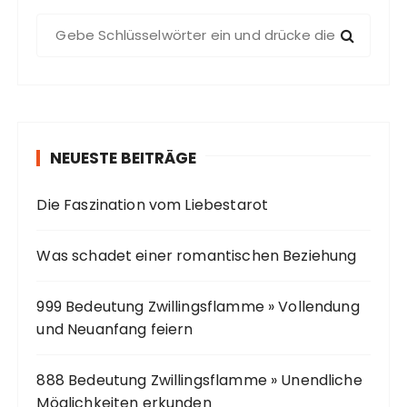
S
u
c
h
e
n
NEUESTE BEITRÄGE
a
c
Die Faszination vom Liebestarot
h
:
Was schadet einer romantischen Beziehung
999 Bedeutung Zwillingsflamme » Vollendung
und Neuanfang feiern
888 Bedeutung Zwillingsflamme » Unendliche
Möglichkeiten erkunden