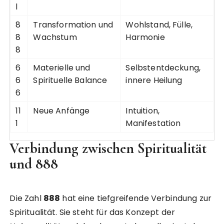
l
8
Transformation und
Wohlstand, Fülle,
8
Wachstum
Harmonie
8
6
Materielle und
Selbstentdeckung,
6
Spirituelle Balance
innere Heilung
6
11
Neue Anfänge
Intuition,
1
Manifestation
Verbindung zwischen Spiritualität
und 888
Die Zahl
888
hat eine tiefgreifende Verbindung zur
Spiritualität. Sie steht für das Konzept der