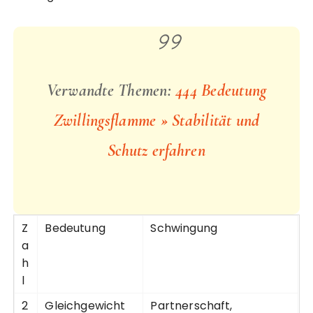
Verwandte Themen:
444 Bedeutung
Zwillingsflamme » Stabilität und
Schutz erfahren
Z
Bedeutung
Schwingung
a
h
l
2
Gleichgewicht
Partnerschaft,