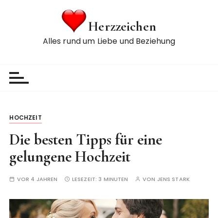
Z
u
Herzzeichen
m
Alles rund um Liebe und Beziehung
I
n
h
a
l
t
s
HOCHZEIT
p
Die besten Tipps für eine
r
i
gelungene Hochzeit
n
g
VOR 4 JAHREN
LESEZEIT:
3 MINUTEN
VON
JENS STARK
e
n