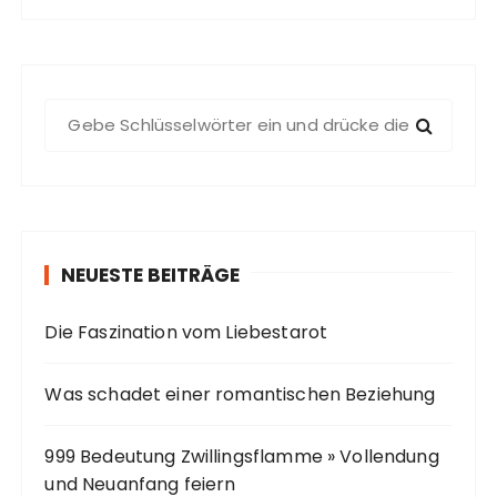
S
u
c
h
e
n
NEUESTE BEITRÄGE
a
c
Die Faszination vom Liebestarot
h
:
Was schadet einer romantischen Beziehung
999 Bedeutung Zwillingsflamme » Vollendung
und Neuanfang feiern