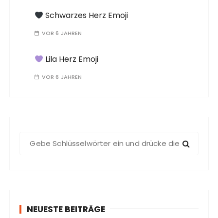
Schwarzes Herz Emoji
VOR 6 JAHREN
Lila Herz Emoji
VOR 6 JAHREN
S
u
c
h
e
n
NEUESTE BEITRÄGE
a