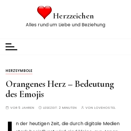
Z
u
Herzzeichen
m
Alles rund um Liebe und Beziehung
I
n
h
a
l
t
s
HERZSYMBOLE
p
Orangenes Herz – Bedeutung
r
i
des Emojis
n
g
VOR 5 JAHREN
LESEZEIT:
2 MINUTEN
VON
LOVEHOSTEL
e
I
n
n der heutigen Zeit, die durch digitale Medien