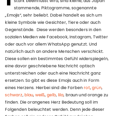
stark beeinflusst wird, sind kleine, aus Japan
stammende, Piktogramme, sogenannte
„Emojis“, sehr beliebt. Dabei handelt es sich um
kleine Symbole wie Gesichter, Tiere oder auch
Gegenstände. Diese werden besonders in den
sozialen Medien wie Facebook, Instagram, Twitter
oder auch vor allem WhatsApp genutzt. Und
natürlich auch an andere Menschen verschickt.
Diese sollen ein bestimmtes Gefühl widerspiegeln,
eine davor geschriebene Nachricht optisch
unterstreichen oder auch eine Nachricht ganz
ersetzen. So gibt es diese Emojis auch in Form
eines Herzens. Hierbei sind die Farben
rot
,
grün
,
schwarz
,
blau
,
weiß
,
gelb
,
lila
, braun und orange zu
finden. Die orangenes Herz Bedeutung soll im
Folgenden beleuchtet werden. Denn jede dieser