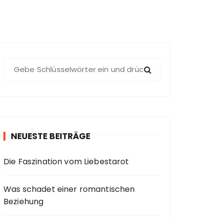
S
u
c
h
e
n
NEUESTE BEITRÄGE
a
c
Die Faszination vom Liebestarot
h
:
Was schadet einer romantischen
Beziehung