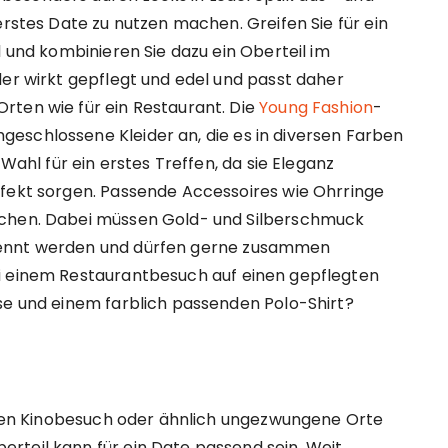
erstes Date zu nutzen machen. Greifen Sie für ein
l und kombinieren Sie dazu ein Oberteil im
der wirkt gepflegt und edel und passt daher
rten wie für ein Restaurant. Die
Young Fashion
-
eschlossene Kleider an, die es in diversen Farben
 Wahl für ein erstes Treffen, da sie Eleganz
ffekt sorgen. Passende Accessoires wie Ohrringe
lchen. Dabei müssen Gold- und Silberschmuck
rennt werden und dürfen gerne zusammen
i einem Restaurantbesuch auf einen gepflegten
se und einem farblich passenden Polo-Shirt?
einen Kinobesuch oder ähnlich ungezwungene Orte
rteil kann für ein Date passend sein. Weit